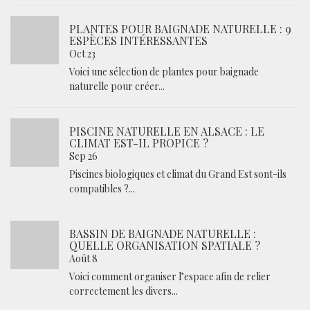
PLANTES POUR BAIGNADE NATURELLE : 9
ESPÈCES INTÉRESSANTES
Oct 23
Voici une sélection de plantes pour baignade
naturelle pour créer...
PISCINE NATURELLE EN ALSACE : LE
CLIMAT EST-IL PROPICE ?
Sep 26
Piscines biologiques et climat du Grand Est sont-ils
compatibles ?...
BASSIN DE BAIGNADE NATURELLE :
QUELLE ORGANISATION SPATIALE ?
Août 8
Voici comment organiser l’espace afin de relier
correctement les divers...