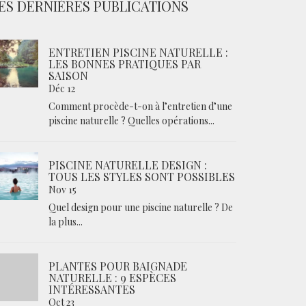
ES DERNIÈRES PUBLICATIONS
ENTRETIEN PISCINE NATURELLE :
LES BONNES PRATIQUES PAR
SAISON
Déc 12
Comment procède-t-on à l’entretien d’une
piscine naturelle ? Quelles opérations...
PISCINE NATURELLE DESIGN :
TOUS LES STYLES SONT POSSIBLES
Nov 15
Quel design pour une piscine naturelle ? De
la plus...
PLANTES POUR BAIGNADE
NATURELLE : 9 ESPÈCES
INTÉRESSANTES
Oct 23