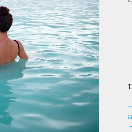
T
am
a
n