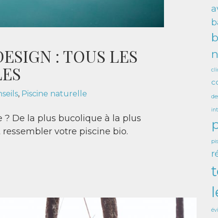
a
b
b
ESIGN : TOUS LES
n
LES
cl
c
seils
,
Piscine naturelle
de
in
 ? De la plus bucolique à la plus
p
ressembler votre piscine bio.
pi
r
l
év