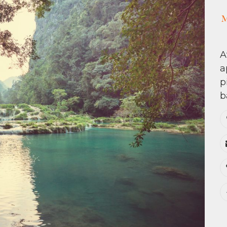
A
a
p
b