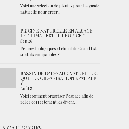
Voici une sélection de plantes pour baignade
naturelle pour créer...
PISCINE NATURELLE EN ALSACE :
LE CLIMAT EST-IL PROPICE ?
Sep 26
Piscines biologiques et climat du Grand Est
sont-ils compatibles ?...
BASSIN DE BAIGNADE NATURELLE :
QUELLE ORGANISATION SPATIALE
?
Août 8
Voici comment organiser l’espace afin de
relier correctement les divers...
ES CATÉGORIES