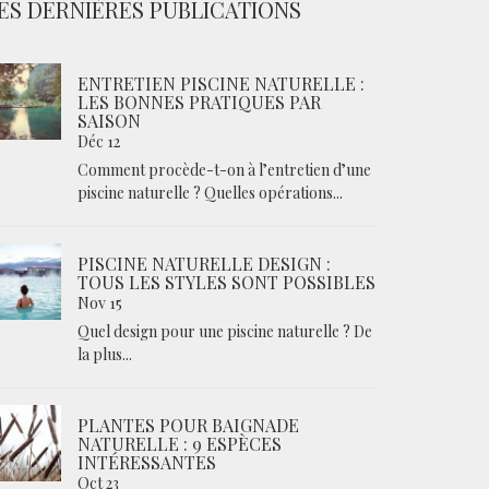
ES DERNIÈRES PUBLICATIONS
ENTRETIEN PISCINE NATURELLE :
LES BONNES PRATIQUES PAR
SAISON
Déc 12
Comment procède-t-on à l’entretien d’une
piscine naturelle ? Quelles opérations...
PISCINE NATURELLE DESIGN :
TOUS LES STYLES SONT POSSIBLES
Nov 15
Quel design pour une piscine naturelle ? De
la plus...
PLANTES POUR BAIGNADE
NATURELLE : 9 ESPÈCES
INTÉRESSANTES
Oct 23