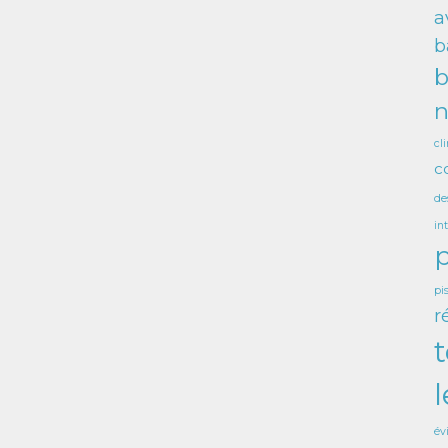
a
b
b
n
cl
c
de
in
p
pi
r
l
év