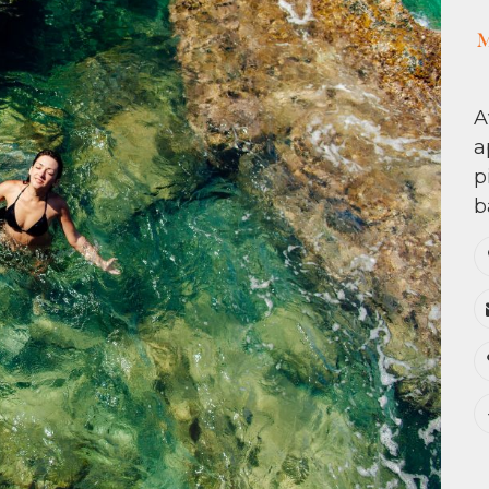
A
a
p
b